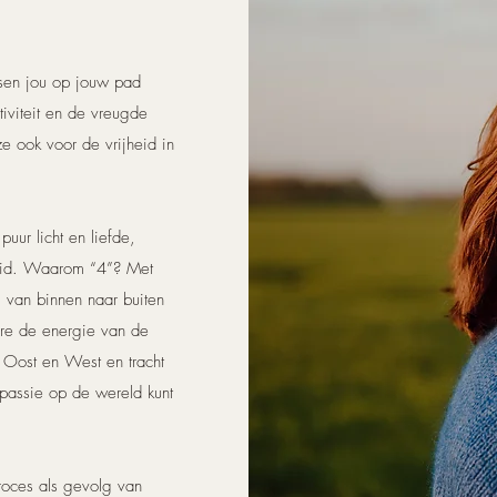
dsen jou op jouw pad
tiviteit en de vreugde
e ook voor de vrijheid in
puur licht en liefde,
heid. Waarom “4”? Met
n, van binnen naar buiten
ere de energie van de
 Oost en West en tracht
 passie op de wereld kunt
proces als gevolg van