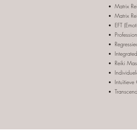
Matrix Re
Matrix Re
EFT (Emot
Professi
Regressie
Integrat
Reiki Mas
Individue
Intuïtieve
Transcend