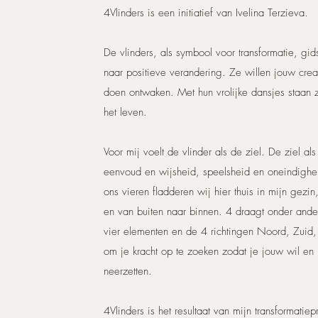
4Vlinders is een initiatief van Ivelina Terzieva.
De vlinders, als symbool voor transformatie, gi
naar positieve verandering. Ze willen jouw crea
doen ontwaken. Met hun vrolijke dansjes staan z
het leven.
Voor mij voelt de vlinder als de ziel. De ziel als 
eenvoud en wijsheid, speelsheid en oneindig
ons vieren fladderen wij hier thuis in mijn gezi
en van buiten naar binnen. 4 draagt onder and
vier elementen en de 4 richtingen Noord, Zuid,
om je kracht op te zoeken zodat je jouw wil en
neerzetten.
4Vlinders is het resultaat van mijn transformatie