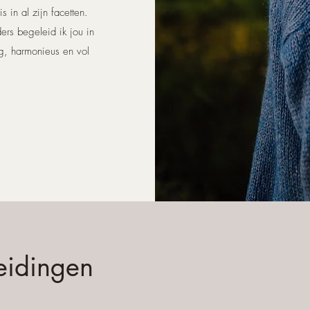
 in al zijn facetten.
rs begeleid ik jou in
ig, harmonieus en vol
eidingen